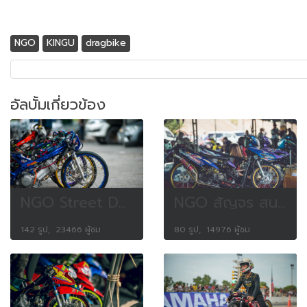
NGO
KINGU
dragbike
อัลบั้มเกี่ยวข้อง
NGO Street Dargbike Party 2018
NGO สัญจร สนาม กม.18 สุราษฎร์ธานี
142 รูป, 23466 ผู้ชม
80 รูป, 14976 ผู้ชม