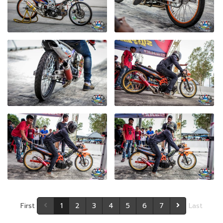
First
1
2
3
4
5
6
7
Last