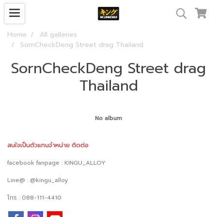
Home
All galleries
SornCheckDeng Street drag Thailand
SornCheckDeng Street drag
Thailand
No album
สนใจเป็นตัวแทนจำหน่าย ติดต่อ
facebook fanpage : KINGU_ALLOY
Line@ : @kingu_alloy
โทร : 088-111-4410