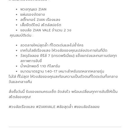
พวงกุญแจ ZIAN
แผ่นรองงัดยาง
สติ๊กเกอร์ ZIAN เรืองแสง
เสื้อยืดดีไซน์ สไตล์สปอร์ต
ขอบล้อ ZIAN VALE จำนวน 2 วง
คุณสมบัติเด่น :
ลวดลายใหม่สุดล้ำ ที่โดดเด่นและไม่ซ้ำใคร
เทคโนโลยีเรืองแสง ให้วงล้อของคุณเปล่งประกายในที่มืด
วัสดุอัลลอย ซีรีส์ 7 (เกรดพรีเมี่ยม) แข็งแกร่งและทนทานต่อทุก
สภาพการขับขี่
น้ำหนักพอดี 1.10 กิโลกรัม
ขนาดมาตรฐาน 1.40-17 เหมาะสำหรับรถหลากหลายรุ่น
ไม่ใส่ ก็ไม่สุด! ให้วงล้อของคุณสะท้อนความเป็นตัวตนที่โดดเด่นทั้งกลาง
วันและกลางคืน
สั่งซื้อวันนี้ รับของแถมครบเซ็ต จัดส่งไว พร้อมเปลี่ยนทุกการขับขี่ให้เป็น
สไตล์ของคุณ!
#วงล้อเรืองแสง #ZIANVALE #ล้อสุดล้ำ #ขอบล้ออัลลอย