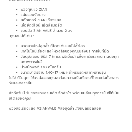
พวงกุญแจ ZIAN
แผ่นรองงัดยาง
สติ๊กเกอร์ ZIAN เรืองแสง
เสื้อยืดดีไซน์ สไตล์สปอร์ต
ขอบล้อ ZIAN VALE จำนวน 2 วง
คุณสมบัติเด่น :
ลวดลายใหม่สุดล้ำ ที่โดดเด่นและไม่ซ้ำใคร
เทคโนโลยีเรืองแสง ให้วงล้อของคุณเปล่งประกายในที่มืด
วัสดุอัลลอย ซีรีส์ 7 (เกรดพรีเมี่ยม) แข็งแกร่งและทนทานต่อทุก
สภาพการขับขี่
น้ำหนักพอดี 1.10 กิโลกรัม
ขนาดมาตรฐาน 1.40-17 เหมาะสำหรับรถหลากหลายรุ่น
ไม่ใส่ ก็ไม่สุด! ให้วงล้อของคุณสะท้อนความเป็นตัวตนที่โดดเด่นทั้งกลาง
วันและกลางคืน
สั่งซื้อวันนี้ รับของแถมครบเซ็ต จัดส่งไว พร้อมเปลี่ยนทุกการขับขี่ให้เป็น
สไตล์ของคุณ!
#วงล้อเรืองแสง #ZIANVALE #ล้อสุดล้ำ #ขอบล้ออัลลอย